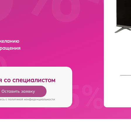
 желанию
бращения
я со специалистом
Оставить заявку
есь c
политикой конфиденциальности