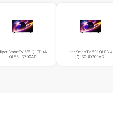
iper SmartTV 55" QLED 4K
Hiper SmartTV 50" QLED 
QL55UD700AD
QL50UD700AD