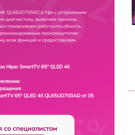
 4K QL65UD700AD в Уфе с устранением
м диагностику, выявляем причины
восстанавливаем работоспособность
и рекомендованные производителем
рку всех функций и предоставляем
ра Hiper SmartTV 65" QLED 4K
 желанию
бращения
martTV 65" QLED 4K QL65UD700AD от 35
я со специалистом