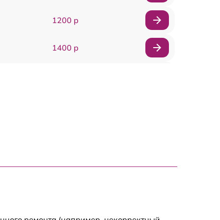
1200 р
1400 р
1200 р
1200 р
1000 р
1800 р
900 р
енного ремонта (например, некорректный
1200 р