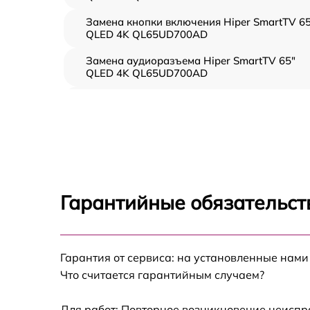
Замена кнопки включения Hiper SmartTV 65
QLED 4K QL65UD700AD
Замена аудиоразъема Hiper SmartTV 65"
QLED 4K QL65UD700AD
Замена USB порта Hiper SmartTV 65" QLED
4K QL65UD700AD
Замена разъёмов (HDMI, DVI, Дисплей
порта) Hiper SmartTV 65" QLED 4K
QL65UD700AD
Замена модуля Wi-Fi Hiper SmartTV 65"
Гарантийные обязательст
QLED 4K QL65UD700AD
Ремонт цепи питания Hiper SmartTV 65"
QLED 4K QL65UD700AD
Гарантия от сервиса: на установленные нами
Прошивка блока управления Hiper SmartTV
Что считается гарантийным случаем?
65" QLED 4K QL65UD700AD
Замена лампы подсветки Hiper SmartTV 65"
Для работ: Повторное возникновение неиспр