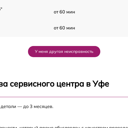
"
от 60 мин
от 60 мин
от 60 мин
У меня другая неисправность
от 60 мин
от 60 мин
ва сервисного центра в Уфе
от 60 мин
 детали — до 3 месяцев.
от 60 мин
авности, который прямо обусловлен с качеством провед
от 60 мин