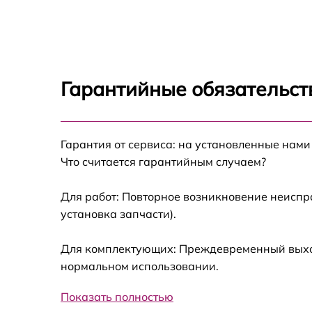
Замена блока управления Hiper Cinema D1
Замена оптики Hiper Cinema D1
Гарантийные обязательст
Замена материнской платы Hiper Cinema D
Ремонт системы охлаждения Hiper Cinema
Гарантия от сервиса: на установленные нами
D1
Что считается гарантийным случаем?
Замена лампы Hiper Cinema D1
Для работ: Повторное возникновение неиспр
установка запчасти).
Замена системы накаливания Hiper Cinema
D1
Для комплектующих: Преждевременный выход 
нормальном использовании.
Показать полностью