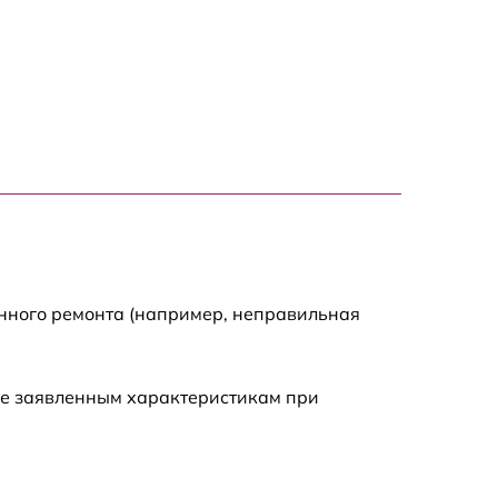
950 р
1000 р
905 р
1425 р
1050 р
енного ремонта (например, неправильная
685 р
ие заявленным характеристикам при