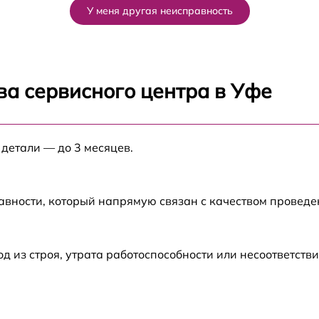
У меня другая неисправность
от 60 мин
от 60 мин
ва сервисного центра в Уфе
1
от 60 мин
 детали — до 3 месяцев.
от 60 мин
от 60 мин
авности, который напрямую связан с качеством провед
от 60 мин
из строя, утрата работоспособности или несоответств