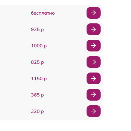
бесплатно
925 р
1000 р
825 р
1150 р
365 р
320 р
1550 р