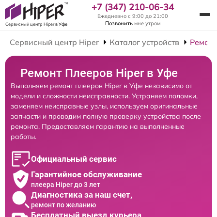
+7 (347) 210-06-34
Ежедневно с 9:00 до 21:00
Позвонить
мне утром
Сервисный центр Hiper
в Уфе
Сервисный центр Hiper
Каталог устройств
Ремонт
Ремонт Плееров Hiper в Уфе
Выполняем ремонт плееров Hiper в Уфе независимо от
модели и сложности неисправности. Устраняем поломки,
заменяем неисправные узлы, используем оригинальные
запчасти и проводим полную проверку устройства после
ремонта. Предоставляем гарантию на выполненные
работы.
Официальный сервис
Гарантийное обслуживание
плеера Hiper до 3 лет
Диагностика за наш счет,
ремонт по желанию
Бесплатный выезд курьера