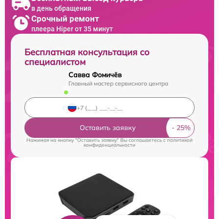
в день обращения
Срочный ремонт
плеера Hiper от 35 минут
Бесплатная консультация со
специалистом
Савва Фомичёв
Главный мастер сервисного центра
Оставить заявку
Нажимая на кнопку "Оставить заявку" Вы соглашаетесь c
политикой
конфиденциальности