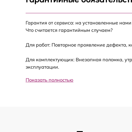
Ремонт дисплея или панели управления
Hiper Engine B52
Гарантия от сервиса: на установленные нами
Замена зарядного порта Hiper Engine B52
Что считается гарантийным случаем?
Ремонт контроллера управления Hiper
Engine B52
Для работ: Повторное проявление дефекта, 
Техническое обслуживание Hiper Engine B5
Для комплектующих: Внезапная поломка, утр
эксплуатации.
Ремонт проводки Hiper Engine B52
Показать полностью
Замена электродвигателя Hiper Engine B52
Ремонт педалей с датчиком усилия Hiper
Engine B52