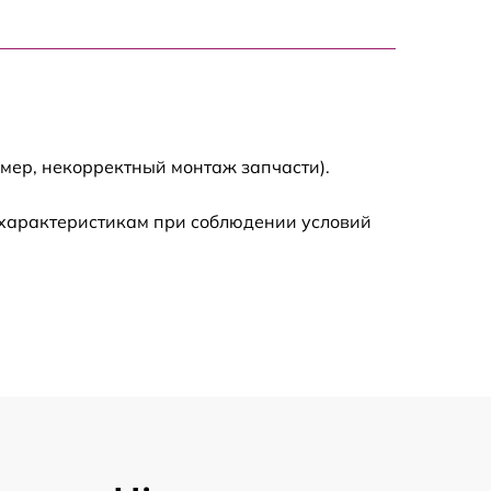
2500 р
1200 р
3000 р
мер, некорректный монтаж запчасти).
3200 р
 характеристикам при соблюдении условий
2000 р
4000 р
2500 р