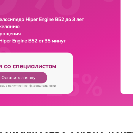
елосипеда Hiper Engine B52 до 3 лет
 желанию
бращения
iper Engine B52 от 35 минут
я со специалистом
Оставить заявку
есь c
политикой конфиденциальности