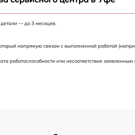
от 90 мин
 детали — до 3 месяцев.
от 40 мин
от 120 мин
который напрямую связан с выполненной работой (напри
2
от 120 мин
ата работоспособности или несоответствие заявленным
от 80 мин
от 150 мин
от 80 мин