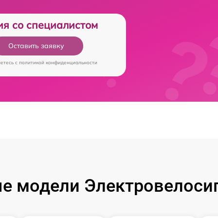
ия со специалистом
Оставить заявку
аетесь c
политикой конфиденциальности
е модели Электровелосип