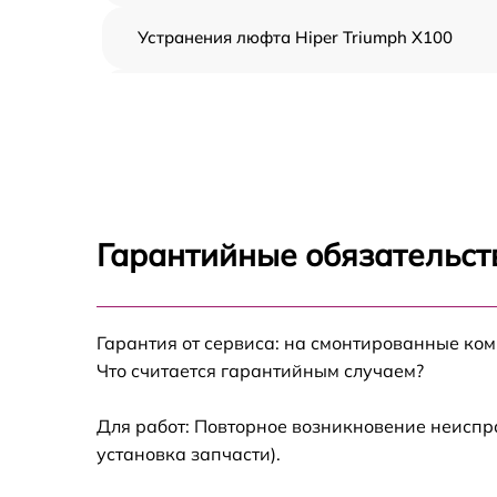
Устранения люфта Hiper Triumph X100
Замена резины Hiper Triumph X100
Апгрейд Hiper Triumph X100
Восстановление разъемов питания Hiper
Triumph X100
Гарантийные обязательст
Замена аккумулятора Hiper Triumph X100
Гарантия от сервиса: на смонтированные ко
Замена корпуса Hiper Triumph X100
Что считается гарантийным случаем?
Ремонт платы управления (восстановление)
Hiper Triumph X100
Для работ: Повторное возникновение неиспр
установка запчасти).
Гидроизоляция Hiper Triumph X100