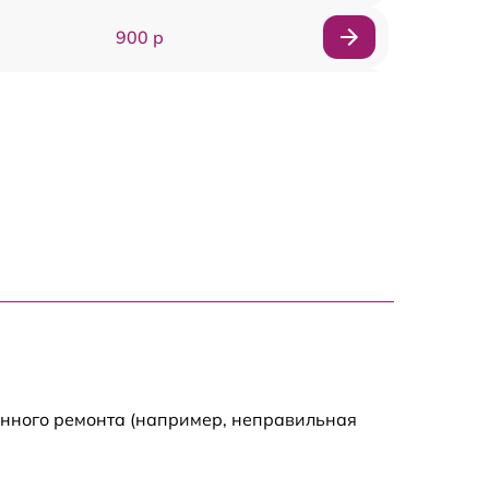
900 р
900 р
2000 р
400 р
500 р
900 р
2500 р
енного ремонта (например, неправильная
1100 р