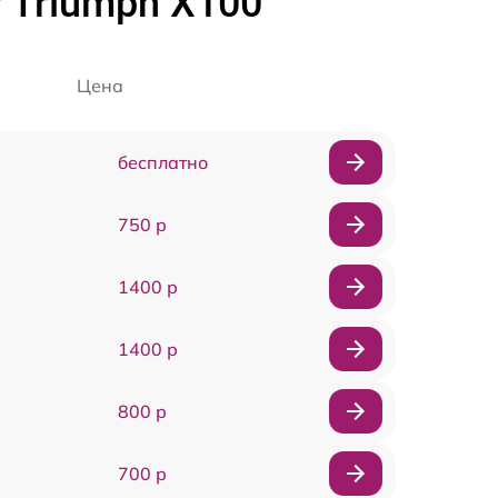
 Triumph X100
Цена
бесплатно
750 р
1400 р
1400 р
800 р
700 р