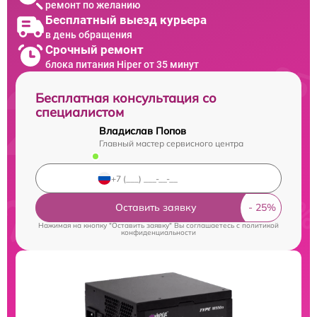
ремонт по желанию
Бесплатный выезд курьера
в день обращения
Срочный ремонт
блока питания Hiper от 35 минут
Бесплатная консультация со
специалистом
Владислав Попов
Главный мастер сервисного центра
Оставить заявку
Нажимая на кнопку "Оставить заявку" Вы соглашаетесь c
политикой
конфиденциальности