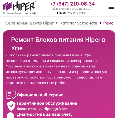
+7 (347) 210-06-34
Ежедневно с 9:00 до 21:00
Позвонить
мне утром
Сервисный центр Hiper
в Уфе
Сервисный центр Hiper
Каталог устройств
Ремонт
Ремонт Блоков питания Hiper в
Уфе
Выполняем ремонт блоков питания Hiper в Уфе
независимо от модели и сложности неисправности.
Устраняем поломки, заменяем неисправные узлы,
используем оригинальные запчасти и проводим полную
проверку устройства после ремонта. Предоставляем
гарантию на выполненные работы.
Официальный сервис
Гарантийное обслуживание
блока питания Hiper до 3 лет
Диагностика за наш счет,