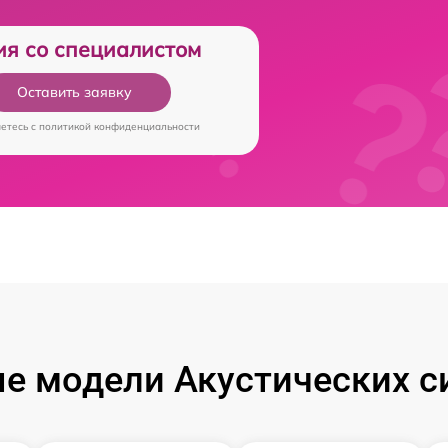
ия со специалистом
Оставить заявку
аетесь c
политикой конфиденциальности
е модели Акустических си